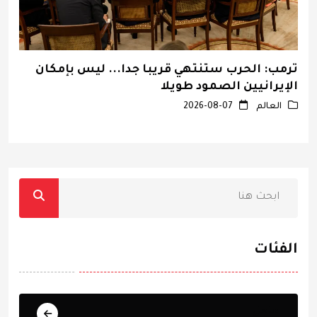
ترمب: الحرب ستنتهي قريبا جدا... ليس بإمكان
ب
الإيرانيين الصمود طويلا
ط
العالم
2026-08-07
الفئات
عاجل