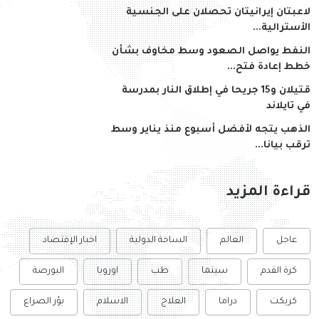
لاعبتان إيرانيتان تحصلان على الجنسية
الأسترالية...
النفط يواصل الصعود وسط مخاوف بشأن
خطط إعادة فتح...
قتيلان و15 جريحا في إطلاق النار بمدرسة
في تايلاند
الذهب يتجه لأفضل أسبوع منذ يناير وسط
ترقب بيانا...
قراءة المزيد
عاجل
العالم
الساحة الدولية
اخبار الإقتصاد
كرة القدم
سينما
طب
اوروبا
البورصة
كريكت
دراما
العلاج
الاسلام
بؤر الصراع